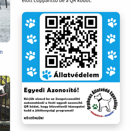
előtt csippantsd be a QR kódot.
em