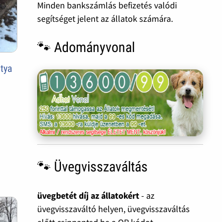
Minden bankszámlás befizetés valódi
segítséget jelent az állatok számára.
🐾 Adományvonal
utya
🐾 Üvegvisszaváltás
üvegbetét díj az állatokért
- az
üvegvisszaváltó helyen, üvegvisszaváltás