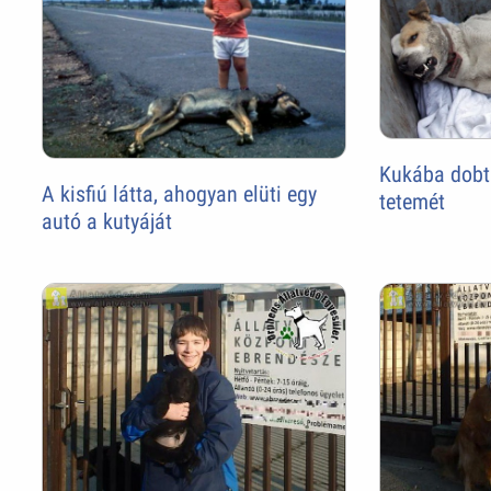
Kukába dobtá
A kisfiú látta, ahogyan elüti egy
tetemét
autó a kutyáját