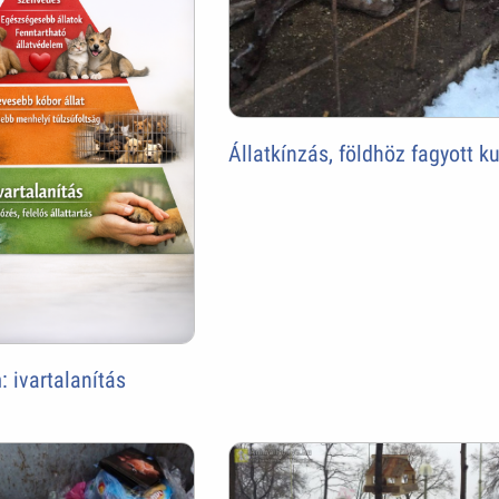
Állatkínzás, földhöz fagyott k
: ivartalanítás