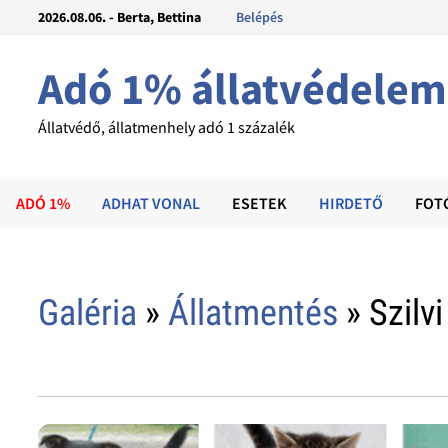
2026.08.06. - Berta, Bettina
Belépés
Adó 1% állatvédelem
Állatvédő, állatmenhely adó 1 százalék
ADÓ 1%
ADHAT VONAL
ESETEK
HIRDETŐ
FOT
Galéria
»
Állatmentés
» Szilv