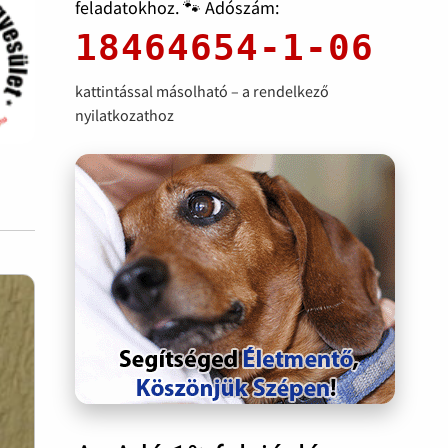
feladatokhoz. 🐾 Adószám:
18464654-1-06
kattintással másolható – a rendelkező
nyilatkozathoz