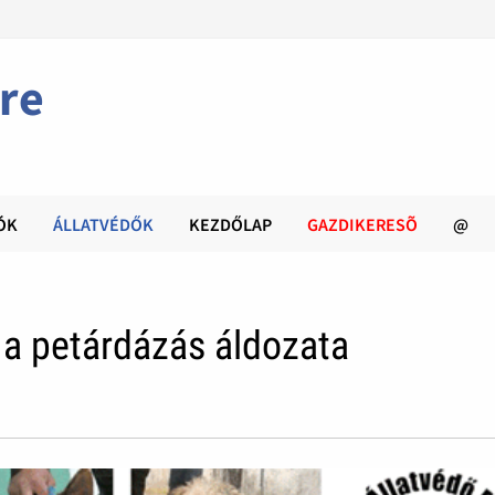
re
ÓK
ÁLLATVÉDŐK
KEZDŐLAP
GAZDIKERESÕ
@
i a petárdázás áldozata