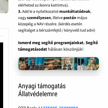
elérheted az ikonra kattintva).
3.
Add le a nyilatkozatot
munkáltatódnak
,
vagy
személyesen
, illetve
postán
május
közepéig a NAV részére. (kérdés esetén
segítséget a bérszámfejtő / könyvelő tud adni)
Ismerd meg segítő programjainkat. Segítő
támogatásodat
hálásan köszönjük!
Anyagi támogatás
Állatvédelemre
OTP Bank:
11735005-20489094