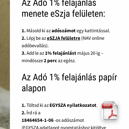
Az Adó 1% felajánlás
menete eSzja felületen:
1.
Másold ki az
adószámot
egy kattintással.
2.
Lépj be az
eSZJA felületre
(NAV online
adóbevallás).
3.
Add le az
1% felajánlást
május 20-ig –
mindössze
2 perc
az egész.
Az Adó 1% felajánlás papír
alapon
1.
Töltsd ki az
EGYSZA nyilatkozatot
.
2.
Írd rá a
18464654-1-06
-os adószámot
(EGYSZA adatlapot nyomtatáshoz kitöltve