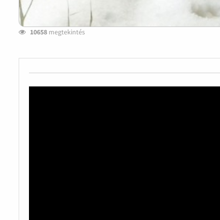
10658
megtekintés