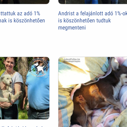
uttattuk az adó 1%
Andrist a felajánlott adó 1%-o
nak is köszönhetően
is köszönhetően tudtuk
megmenteni