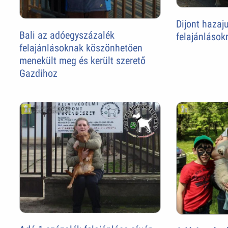
Dijont hazaj
Bali az adóegyszázalék
felajánlások
felajánlásoknak köszönhetően
menekült meg és került szerető
Gazdihoz