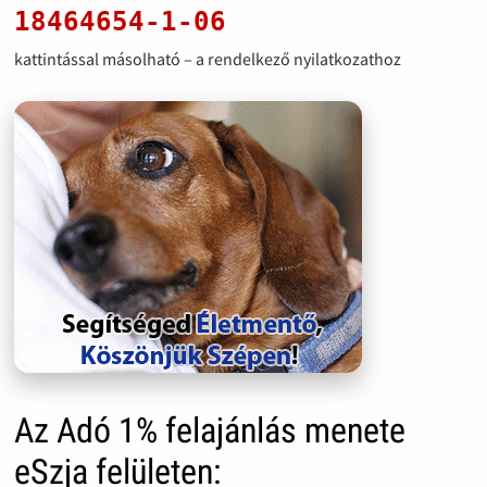
18464654-1-06
kattintással másolható – a rendelkező nyilatkozathoz
Az Adó 1% felajánlás menete
eSzja felületen: