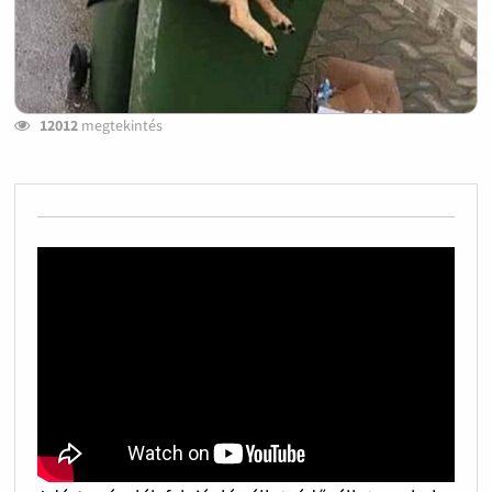
12012
megtekintés