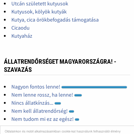
Utcán született kutyusok
Kutyusok, kölyök kutyák
Kutya, cica örökbefogadás támogatása
Cicaodu
Kutyaház
ÁLLATRENDŐRSÉGET MAGYARORSZÁGRA! -
SZAVAZÁS
Nagyon fontos lenne!
Nem lenne rossz, ha lenne!
Nincs állatkínzás...
Nem kell állatrendőrség!
Nem tudom mi ez az egész!
Oldalainkon és mobil alkalmazásainkban cookie-kat használunk felhasználói élmény