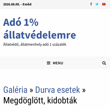
2026.08.09. - Emõd
Adó 1%
állatvédelemre
Állatvédő, állatmenhely adó 1 százalék
MENU
Galéria
»
Durva esetek
»
Megdöglött, kidobták