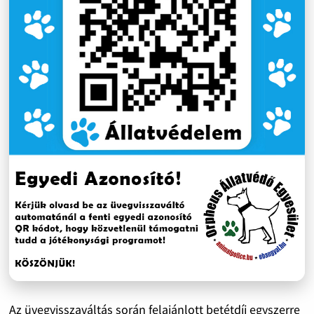
Az üvegvisszaváltás során felajánlott betétdíj egyszerre