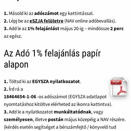
1.
Másold ki az
adószámot
egy kattintással.
2.
Lépj be az
eSZJA felületre
(NAV online adóbevallás).
3.
Add le az
1% felajánlást
május 20-ig – mindössze
2 perc
az egész.
Az Adó 1% felajánlás papír
alapon
1.
Töltsd ki az
EGYSZA nyilatkozatot
.
2.
Írd rá a
18464654-1-06
-os adószámot (EGYSZA adatlapot
nyomtatáshoz kitöltve elérheted az ikonra kattintva).
3.
Add le a nyilatkozatot
munkáltatódnak
, vagy
személyesen
, illetve
postán
május közepéig a NAV részére.
(kérdés esetén segítséget a bérszámfejtő / könyvelő tud