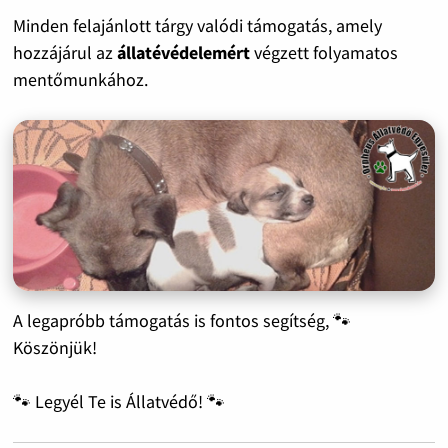
Minden felajánlott tárgy valódi támogatás, amely
hozzájárul az
állatévédelemért
végzett folyamatos
mentőmunkához.
A legapróbb támogatás is fontos segítség, 🐾
Köszönjük!
🐾 Legyél Te is Állatvédő! 🐾