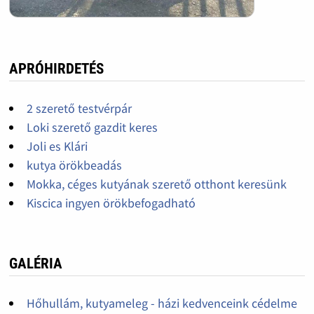
APRÓHIRDETÉS
2 szerető testvérpár
Loki szerető gazdit keres
Joli es Klári
kutya örökbeadás
Mokka, céges kutyának szerető otthont keresünk
Kiscica ingyen örökbefogadható
GALÉRIA
Hőhullám, kutyameleg - házi kedvenceink cédelme