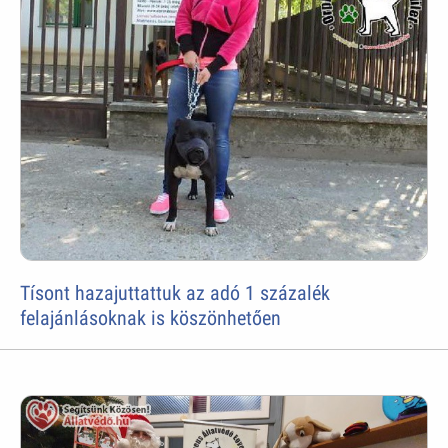
Tísont hazajuttattuk az adó 1 százalék
felajánlásoknak is köszönhetően