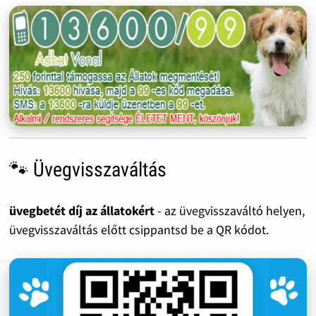
🐾 Üvegvisszaváltás
üvegbetét díj az állatokért
- az üvegvisszaváltó helyen,
üvegvisszaváltás előtt csippantsd be a QR kódot.