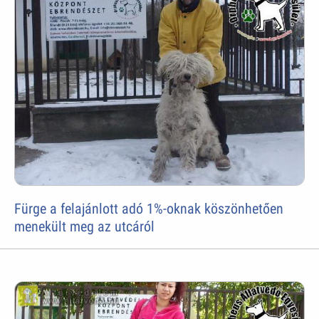
Fürge a felajánlott adó 1%-oknak köszönhetően
menekült meg az utcáról