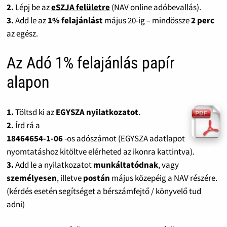
2.
Lépj be az
eSZJA felületre
(NAV online adóbevallás).
3.
Add le az
1% felajánlást
május 20-ig – mindössze
2 perc
az egész.
Az Adó 1% felajánlás papír
alapon
1.
Töltsd ki az
EGYSZA nyilatkozatot
.
2.
Írd rá a
18464654-1-06
-os adószámot (EGYSZA adatlapot
nyomtatáshoz kitöltve elérheted az ikonra kattintva).
3.
Add le a nyilatkozatot
munkáltatódnak
, vagy
személyesen
, illetve
postán
május közepéig a NAV részére.
(kérdés esetén segítséget a bérszámfejtő / könyvelő tud
adni)