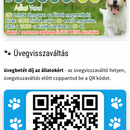
🐾 Üvegvisszaváltás
üvegbetét díj az állatokért
- az üvegvisszaváltó helyen,
üvegvisszaváltás előtt csippantsd be a QR kódot.