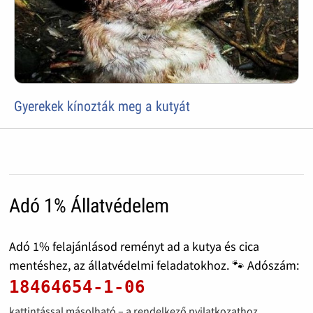
Gyerekek kínozták meg a kutyát
Adó 1% Állatvédelem
Adó 1% felajánlásod reményt ad a kutya és cica
mentéshez, az állatvédelmi feladatokhoz. 🐾 Adószám:
18464654-1-06
kattintással másolható – a rendelkező nyilatkozathoz