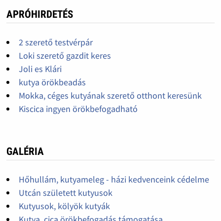
APRÓHIRDETÉS
2 szerető testvérpár
Loki szerető gazdit keres
Joli es Klári
kutya örökbeadás
Mokka, céges kutyának szerető otthont keresünk
Kiscica ingyen örökbefogadható
GALÉRIA
Hőhullám, kutyameleg - házi kedvenceink cédelme
Utcán született kutyusok
Kutyusok, kölyök kutyák
Kutya, cica örökbefogadás támogatása