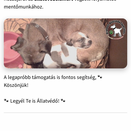
mentőmunkához.
A legapróbb támogatás is fontos segítség, 🐾
Köszönjük!
🐾 Legyél Te is Állatvédő! 🐾