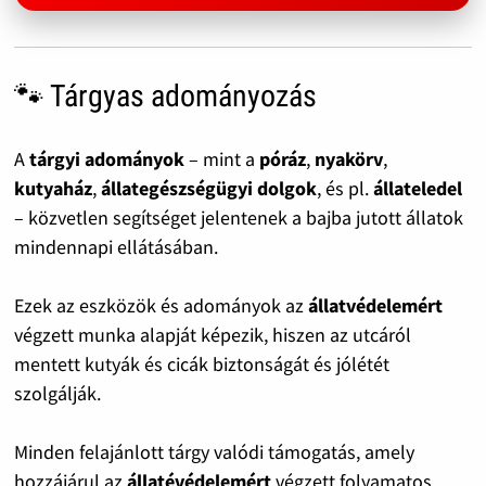
🐾 Tárgyas adományozás
A
tárgyi adományok
– mint a
póráz
,
nyakörv
,
kutyaház
,
állategészségügyi dolgok
, és pl.
állateledel
– közvetlen segítséget jelentenek a bajba jutott állatok
mindennapi ellátásában.
Ezek az eszközök és adományok az
állatvédelemért
végzett munka alapját képezik, hiszen az utcáról
mentett kutyák és cicák biztonságát és jólétét
szolgálják.
Minden felajánlott tárgy valódi támogatás, amely
hozzájárul az
állatévédelemért
végzett folyamatos