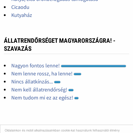
Cicaodu
Kutyaház
ÁLLATRENDŐRSÉGET MAGYARORSZÁGRA! -
SZAVAZÁS
Nagyon fontos lenne!
Nem lenne rossz, ha lenne!
Nincs állatkínzás...
Nem kell állatrendőrség!
Nem tudom mi ez az egész!
Oldalainkon és mobil alkalmazásainkban cookie-kat használunk felhasználói élmény