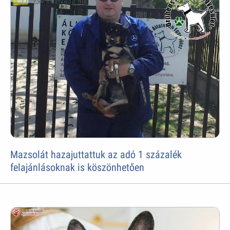
Mazsolát hazajuttattuk az adó 1 százalék
felajánlásoknak is köszönhetően