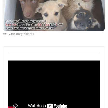
2344
megtekintés