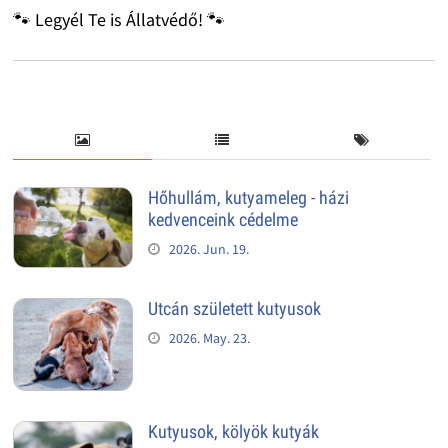
🐾 Legyél Te is Állatvédő! 🐾
Hőhullám, kutyameleg - házi
kedvenceink cédelme
2026. Jun. 19.
Utcán született kutyusok
2026. May. 23.
Kutyusok, kölyök kutyák