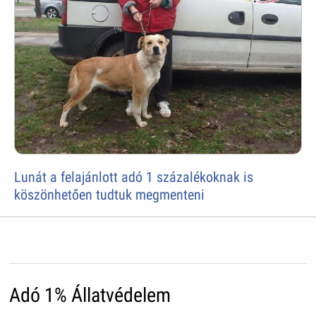
Lunát a felajánlott adó 1 százalékoknak is
köszönhetően tudtuk megmenteni
Adó 1% Állatvédelem