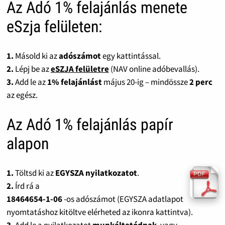
Az Adó 1% felajánlás menete
eSzja felületen:
1.
Másold ki az
adószámot
egy kattintással.
2.
Lépj be az
eSZJA felületre
(NAV online adóbevallás).
3.
Add le az
1% felajánlást
május 20-ig – mindössze
2 perc
az egész.
Az Adó 1% felajánlás papír
alapon
1.
Töltsd ki az
EGYSZA nyilatkozatot
.
2.
Írd rá a
18464654-1-06
-os adószámot (EGYSZA adatlapot
nyomtatáshoz kitöltve elérheted az ikonra kattintva).