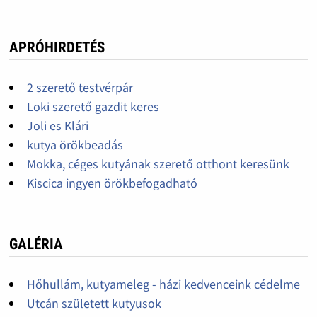
APRÓHIRDETÉS
2 szerető testvérpár
Loki szerető gazdit keres
Joli es Klári
kutya örökbeadás
Mokka, céges kutyának szerető otthont keresünk
Kiscica ingyen örökbefogadható
GALÉRIA
Hőhullám, kutyameleg - házi kedvenceink cédelme
Utcán született kutyusok