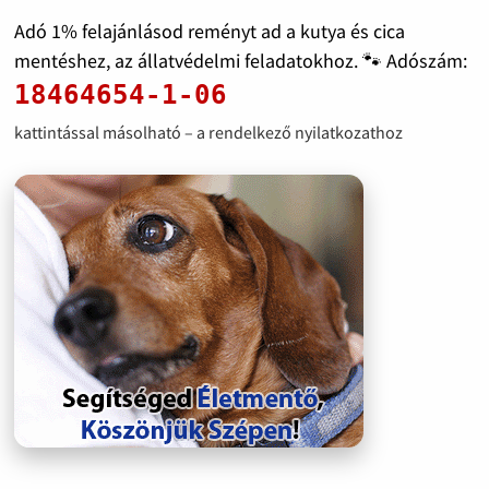
Adó 1% felajánlásod reményt ad a kutya és cica
mentéshez, az állatvédelmi feladatokhoz. 🐾 Adószám:
18464654-1-06
kattintással másolható – a rendelkező nyilatkozathoz