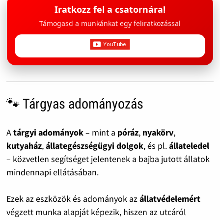
Iratkozz fel a csatornára!
Támogasd a munkánkat egy feliratkozással
🐾 Tárgyas adományozás
A
tárgyi adományok
– mint a
póráz
,
nyakörv
,
kutyaház
,
állategészségügyi dolgok
, és pl.
állateledel
– közvetlen segítséget jelentenek a bajba jutott állatok
mindennapi ellátásában.
Ezek az eszközök és adományok az
állatvédelemért
végzett munka alapját képezik, hiszen az utcáról