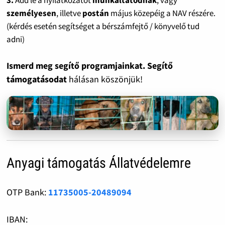
3.
Add le a nyilatkozatot
munkáltatódnak
, vagy
személyesen
, illetve
postán
május közepéig a NAV részére.
(kérdés esetén segítséget a bérszámfejtő / könyvelő tud
adni)
Ismerd meg segítő programjainkat. Segítő
támogatásodat
hálásan köszönjük!
Anyagi támogatás Állatvédelemre
OTP Bank:
11735005-20489094
IBAN: