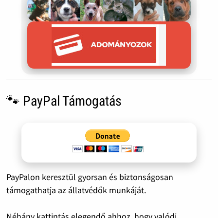
🐾 PayPal Támogatás
PayPalon keresztül gyorsan és biztonságosan
támogathatja az állatvédők munkáját.
Néhány kattintás elegendő ahhoz, hogy valódi