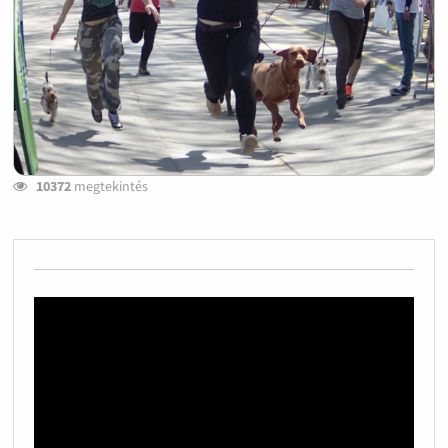
10372
megtekintés