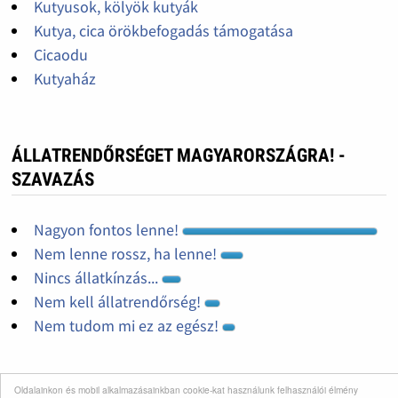
Kutyusok, kölyök kutyák
Kutya, cica örökbefogadás támogatása
Cicaodu
Kutyaház
ÁLLATRENDŐRSÉGET MAGYARORSZÁGRA! -
SZAVAZÁS
Nagyon fontos lenne!
Nem lenne rossz, ha lenne!
Nincs állatkínzás...
Nem kell állatrendőrség!
Nem tudom mi ez az egész!
Oldalainkon és mobil alkalmazásainkban cookie-kat használunk felhasználói élmény