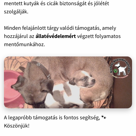
mentett kutyák és cicák biztonságát és jólétét
szolgálják.
Minden felajánlott tárgy valódi támogatás, amely
hozzájárul az
állatévédelemért
végzett folyamatos
mentőmunkához.
A legapróbb támogatás is fontos segítség, 🐾
Köszönjük!