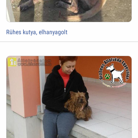
Rühes kutya, elhanyagolt