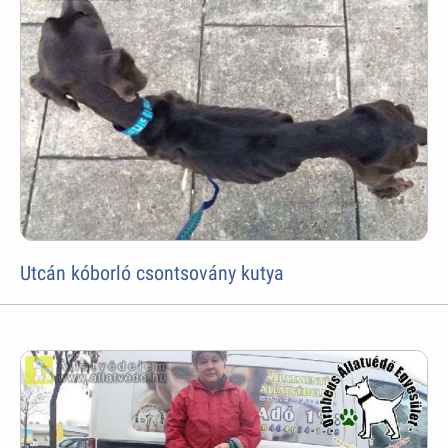
Utcán kóborló csontsovány kutya