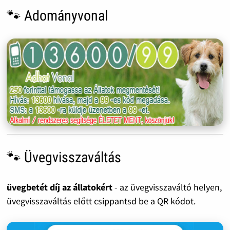
🐾 Adományvonal
🐾 Üvegvisszaváltás
üvegbetét díj az állatokért
- az üvegvisszaváltó helyen,
üvegvisszaváltás előtt csippantsd be a QR kódot.