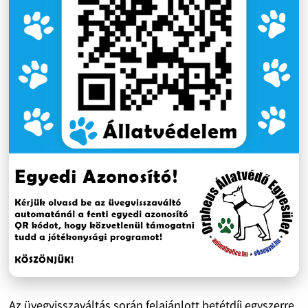
Az üvegvisszaváltás során felajánlott betétdíj egyszerre