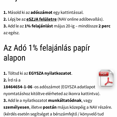
1.
Másold ki az
adószámot
egy kattintással.
2.
Lépj be az
eSZJA felületre
(NAV online adóbevallás).
3.
Add le az
1% felajánlást
május 20-ig – mindössze
2 perc
az egész.
Az Adó 1% felajánlás papír
alapon
1.
Töltsd ki az
EGYSZA nyilatkozatot
.
2.
Írd rá a
18464654-1-06
-os adószámot (EGYSZA adatlapot
nyomtatáshoz kitöltve elérheted az ikonra kattintva).
3.
Add le a nyilatkozatot
munkáltatódnak
, vagy
személyesen
, illetve
postán
május közepéig a NAV részére.
(kérdés esetén segítséget a bérszámfejtő / könyvelő tud