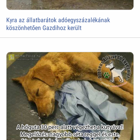
Kyra az állatbarátok adóegyszázalékának
köszönhetően Gazdihoz került