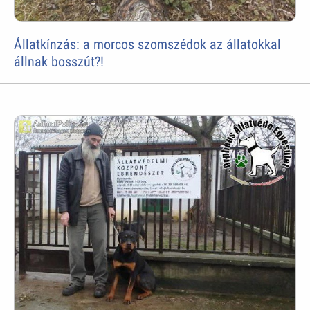
Állatkínzás: a morcos szomszédok az állatokkal
állnak bosszút?!