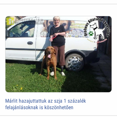
Márlit hazajuttattuk az szja 1 százalék
felajánlásoknak is köszönhetően