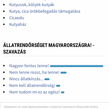
Kutyusok, kölyök kutyák
Kutya, cica örökbefogadás támogatása
Cicaodu
Kutyaház
ÁLLATRENDŐRSÉGET MAGYARORSZÁGRA! -
SZAVAZÁS
Nagyon fontos lenne!
Nem lenne rossz, ha lenne!
Nincs állatkínzás...
Nem kell állatrendőrség!
Nem tudom mi ez az egész!
Oldalainkon és mobil alkalmazásainkban cookie-kat használunk felhasználói élmény