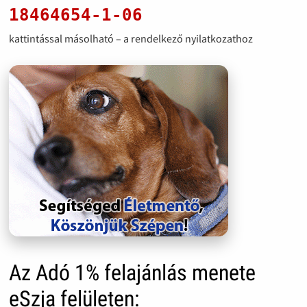
18464654-1-06
kattintással másolható – a rendelkező nyilatkozathoz
Az Adó 1% felajánlás menete
eSzja felületen: