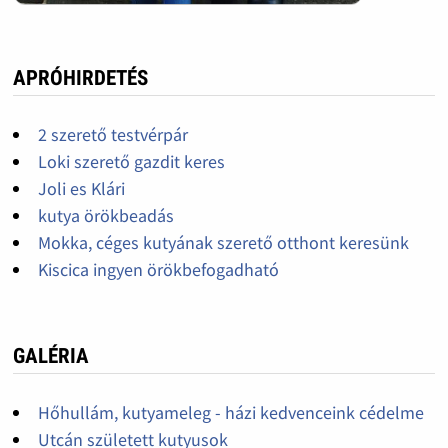
APRÓHIRDETÉS
2 szerető testvérpár
Loki szerető gazdit keres
Joli es Klári
kutya örökbeadás
Mokka, céges kutyának szerető otthont keresünk
Kiscica ingyen örökbefogadható
GALÉRIA
Hőhullám, kutyameleg - házi kedvenceink cédelme
Utcán született kutyusok