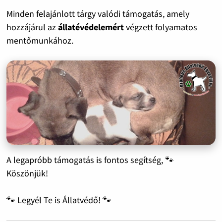
Minden felajánlott tárgy valódi támogatás, amely
hozzájárul az
állatévédelemért
végzett folyamatos
mentőmunkához.
A legapróbb támogatás is fontos segítség, 🐾
Köszönjük!
🐾 Legyél Te is Állatvédő! 🐾