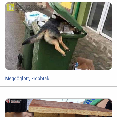
Megdöglött, kidobták