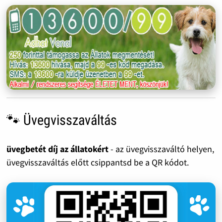
🐾 Üvegvisszaváltás
üvegbetét díj az állatokért
- az üvegvisszaváltó helyen,
üvegvisszaváltás előtt csippantsd be a QR kódot.