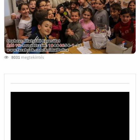
8031
megtekintés