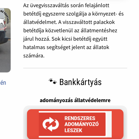
Az üvegvisszaváltás során felajánlott
betétdíj egyszerre szolgálja a környezet- és
állatvédelmet. A visszaváltott palackok
betétdíja közvetlenül az állatmentéshez
járul hozzá. Sok kicsi betétdíj együtt
hatalmas segítséget jelent az állatok
számára.
🐾 Bankkártyás
vén
adományozás állatvédelemre