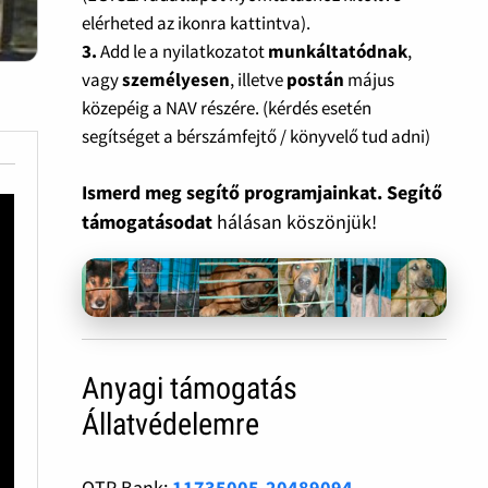
elérheted az ikonra kattintva).
3.
Add le a nyilatkozatot
munkáltatódnak
,
vagy
személyesen
, illetve
postán
május
közepéig a NAV részére. (kérdés esetén
segítséget a bérszámfejtő / könyvelő tud adni)
Ismerd meg segítő programjainkat. Segítő
támogatásodat
hálásan köszönjük!
Anyagi támogatás
Állatvédelemre
OTP Bank:
11735005-20489094