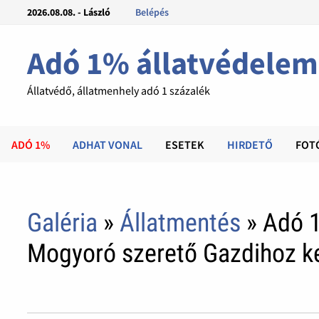
2026.08.08. - László
Belépés
Adó 1% állatvédelem
Állatvédő, állatmenhely adó 1 százalék
ADÓ 1%
ADHAT VONAL
ESETEK
HIRDETŐ
FOT
Galéria
»
Állatmentés
» Adó 1
Mogyoró szerető Gazdihoz ke