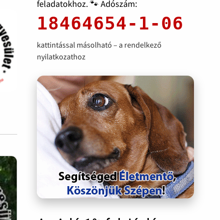
feladatokhoz. 🐾 Adószám:
18464654-1-06
kattintással másolható – a rendelkező
nyilatkozathoz