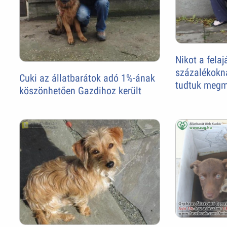
Nikot a felaj
százalékokn
Cuki az állatbarátok adó 1%-ának
tudtuk megm
köszönhetően Gazdihoz került