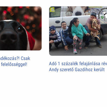
ándékozás?! Csak
Adó 1 százalék felajánlása ré
 felelősséggel!
Andy szerető Gazdihoz került