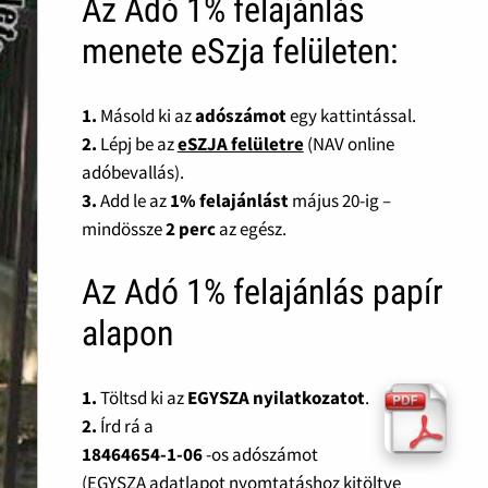
Az Adó 1% felajánlás
menete eSzja felületen:
1.
Másold ki az
adószámot
egy kattintással.
2.
Lépj be az
eSZJA felületre
(NAV online
adóbevallás).
3.
Add le az
1% felajánlást
május 20-ig –
mindössze
2 perc
az egész.
Az Adó 1% felajánlás papír
alapon
1.
Töltsd ki az
EGYSZA nyilatkozatot
.
2.
Írd rá a
18464654-1-06
-os adószámot
(EGYSZA adatlapot nyomtatáshoz kitöltve