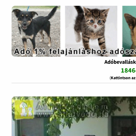
Adóbevallásk
1846
(
Kattintson a