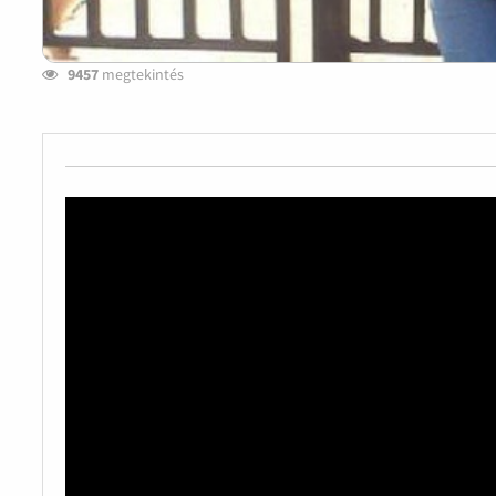
9457
megtekintés