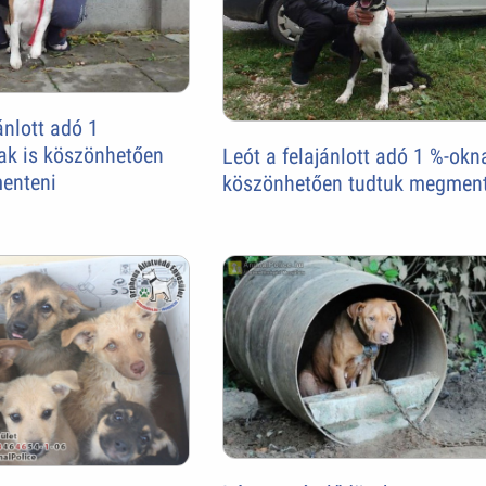
ánlott adó 1
ak is köszönhetően
Leót a felajánlott adó 1 %-okn
enteni
köszönhetően tudtuk megmen