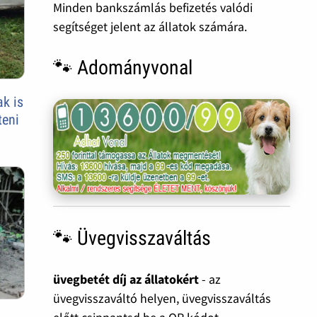
Minden bankszámlás befizetés valódi
segítséget jelent az állatok számára.
🐾 Adományvonal
ak is
teni
🐾 Üvegvisszaváltás
üvegbetét díj az állatokért
- az
üvegvisszaváltó helyen, üvegvisszaváltás