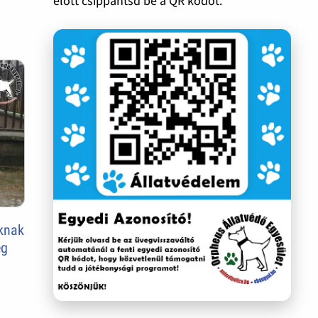
előtt csippantsd be a QR kódot.
oknak
eg