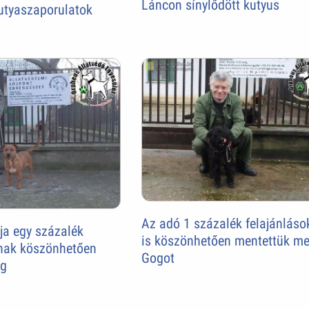
Láncon sínylődött kutyus
utyaszaporulatok
Az adó 1 százalék felajánlás
ja egy százalék
is köszönhetően mentettük m
knak köszönhetően
Gogot
eg