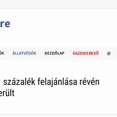
re
ÓK
ÁLLATVÉDŐK
KEZDŐLAP
GAZDIKERESÕ
@
 százalék felajánlása révén
rült