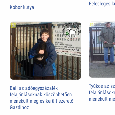
Felesleges k
Kóbor kutya
Tyúkos az sz
Bali az adóegyszázalék
felajánláso
felajánlásoknak köszönhetően
menekült m
menekült meg és került szerető
Gazdihoz